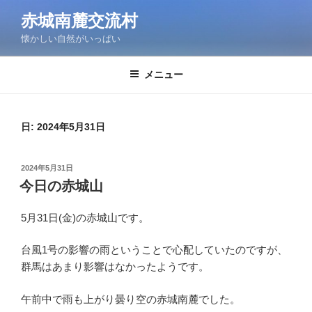
コ
赤城南麓交流村
ン
懐かしい自然がいっぱい
テ
ン
ツ
メニュー
へ
ス
キ
日:
2024年5月31日
ッ
プ
投
2024年5月31日
稿
今日の赤城山
日:
5月31日(金)の赤城山です。
台風1号の影響の雨ということで心配していたのですが、
群馬はあまり影響はなかったようです。
午前中で雨も上がり曇り空の赤城南麓でした。