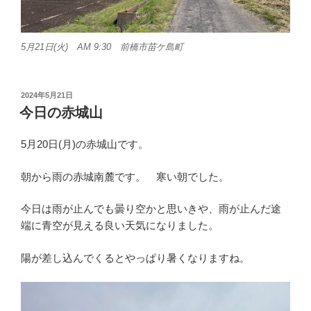
5月21日(火) AM 9:30 前橋市苗ケ島町
投
2024年5月21日
稿
今日の赤城山
日:
5月20日(月)の赤城山です。
朝から雨の赤城南麓です。 寒い朝でした。
今日は雨が止んでも曇り空かと思いきや、雨が止んだ途
端に青空が見える良い天気になりました。
陽が差し込んでくるとやっぱり暑くなりますね。