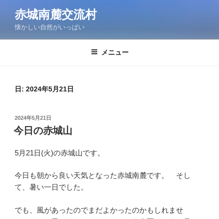
コ
赤城南麓交流村
ン
懐かしい自然がいっぱい
テ
ン
ツ
メニュー
へ
ス
キ
日:
2024年5月21日
ッ
プ
投
2024年5月21日
稿
今日の赤城山
日:
5月21日(火)の赤城山です。
今日も朝から良い天気となった赤城南麓です。 そし
て、暑い一日でした。
でも、風があったのでまだよかったのかもしれませ