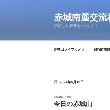
コ
ン
テ
赤城南麓交流
ン
懐かしい自然がいっぱい
ツ
へ
ス
キ
赤城山ライブカメラ
(財)前橋
ッ
プ
日:
2024年5月19日
投
2024年5月19日
稿
今日の赤城山
日: