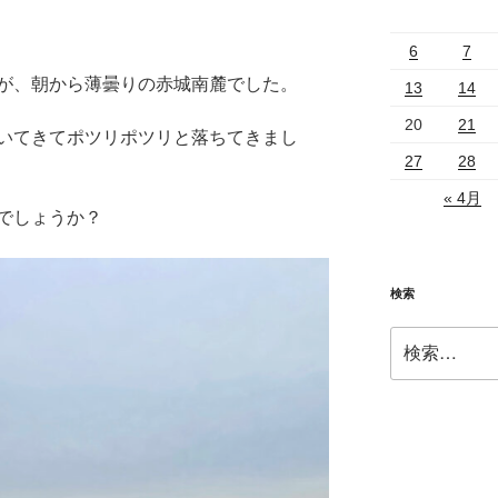
6
7
が、朝から薄曇りの赤城南麓でした。
13
14
20
21
いてきてポツリポツリと落ちてきまし
27
28
« 4月
でしょうか？
検索
検
索: