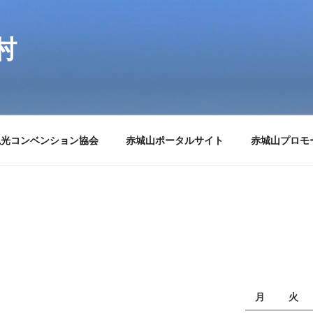
村
観光コンベンション協会
赤城山ポータルサイト
赤城山プロモ
月
火