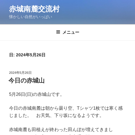
コ
赤城南麓交流村
ン
懐かしい自然がいっぱい
テ
ン
ツ
メニュー
へ
ス
キ
日:
2024年5月26日
ッ
プ
投
2024年5月26日
稿
今日の赤城山
日:
5月26日(日)の赤城山です。
今日の赤城南麓は朝から曇り空、Tシャツ1枚では寒く感
じました。 お天気、下り坂になるようです。
赤城南麓も田植えが終わった田んぼが増えてきまし