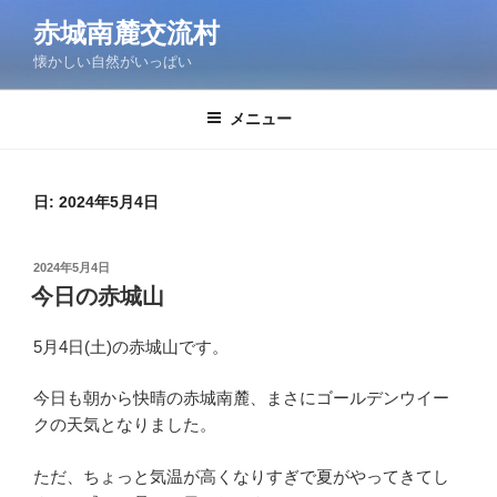
コ
赤城南麓交流村
ン
懐かしい自然がいっぱい
テ
ン
ツ
メニュー
へ
ス
キ
日:
2024年5月4日
ッ
プ
投
2024年5月4日
稿
今日の赤城山
日:
5月4日(土)の赤城山です。
今日も朝から快晴の赤城南麓、まさにゴールデンウイー
クの天気となりました。
ただ、ちょっと気温が高くなりすぎで夏がやってきてし