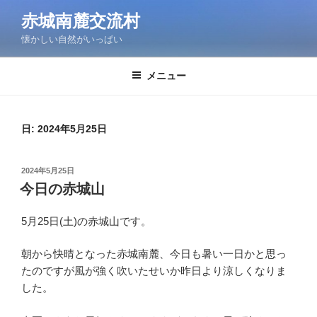
コ
赤城南麓交流村
ン
懐かしい自然がいっぱい
テ
ン
ツ
メニュー
へ
ス
キ
日:
2024年5月25日
ッ
プ
投
2024年5月25日
稿
今日の赤城山
日:
5月25日(土)の赤城山です。
朝から快晴となった赤城南麓、今日も暑い一日かと思っ
たのですが風が強く吹いたせいか昨日より涼しくなりま
した。