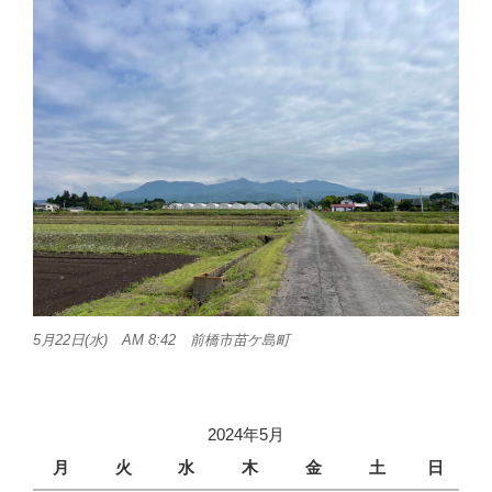
5月22日(水) AM 8:42 前橋市苗ケ島町
2024年5月
月
火
水
木
金
土
日