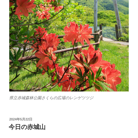
県立赤城森林公園さくらの広場のレンゲツツジ
投
2024年5月22日
稿
今日の赤城山
日: