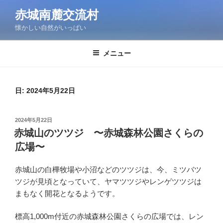
コ
赤城南麓交流村
ン
懐かしい自然がいっぱい
テ
ン
ツ
メニュー
へ
ス
キ
日:
2024年5月22日
ッ
プ
投
2024年5月22日
稿
赤城山のツツジ 〜赤城森林公園さくらの
日:
広場〜
赤城山の白樺牧場や小沼などのツツジは、今、ミツバツ
ツジが見頃となっていて、ヤマツツジやレンゲツツジは
まもなく開花となるようです。
標高1,000m付近の赤城森林公園さくらの広場では、レン