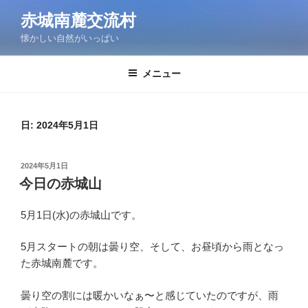
コ
赤城南麓交流村
ン
懐かしい自然がいっぱい
テ
ン
ツ
メニュー
へ
ス
キ
日:
2024年5月1日
ッ
プ
投
2024年5月1日
稿
今日の赤城山
日:
5月1日(水)の赤城山です。
5月スタートの朝は曇り空、そして、お昼頃から雨となっ
た赤城南麓です。
曇り空の割には暖かいなぁ〜と感じていたのですが、雨