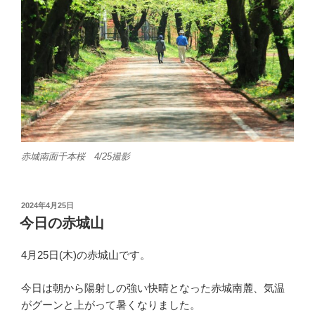
赤城南面千本桜 4/25撮影
投
2024年4月25日
稿
今日の赤城山
日:
4月25日(木)の赤城山です。
今日は朝から陽射しの強い快晴となった赤城南麓、気温
がグーンと上がって暑くなりました。