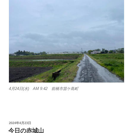
4月24日(水) AM 9:42 前橋市苗ケ島町
投
2024年4月23日
稿
今日の赤城山