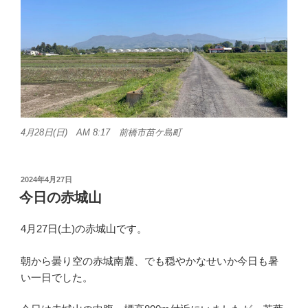
4月28日(日) AM 8:17 前橋市苗ケ島町
投
2024年4月27日
稿
今日の赤城山
日:
4月27日(土)の赤城山です。
朝から曇り空の赤城南麓、でも穏やかなせいか今日も暑
い一日でした。