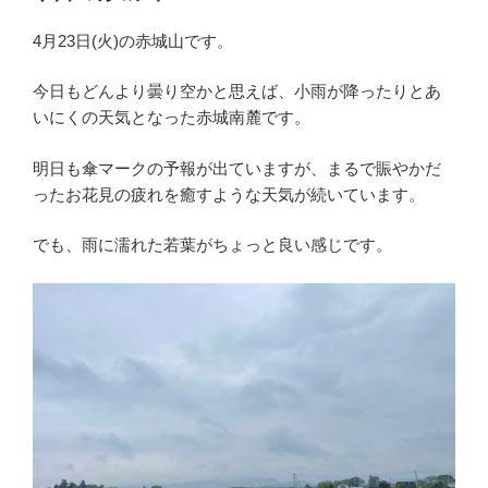
日:
4月23日(火)の赤城山です。
今日もどんより曇り空かと思えば、小雨が降ったりとあ
いにくの天気となった赤城南麓です。
明日も傘マークの予報が出ていますが、まるで賑やかだ
ったお花見の疲れを癒すような天気が続いています。
でも、雨に濡れた若葉がちょっと良い感じです。