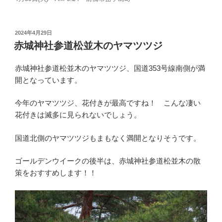
投
2024年4月29日
稿
赤城神社参道松並木のヤマツツジ
日:
赤城神社参道松並木のヤマツツジ、国道353号線南側が満
開となっています。
今年のヤマツツジ、花付きが最高ですね！ こんな凄い
花付きは滅多に見られないでしょう。
国道北側のヤマツツジもまもなく満開となりそうです。
ゴールデンウイークの後半は、赤城神社参道松並木の散
策をおすすめします！！