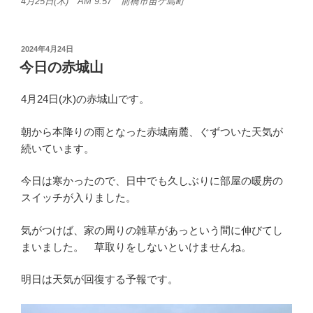
4月25日(木) AM 9:57 前橋市苗ケ島町
投
2024年4月24日
稿
今日の赤城山
日:
4月24日(水)の赤城山です。
朝から本降りの雨となった赤城南麓、ぐずついた天気が
続いています。
今日は寒かったので、日中でも久しぶりに部屋の暖房の
スイッチが入りました。
気がつけば、家の周りの雑草があっという間に伸びてし
まいました。 草取りをしないといけませんね。
明日は天気が回復する予報です。