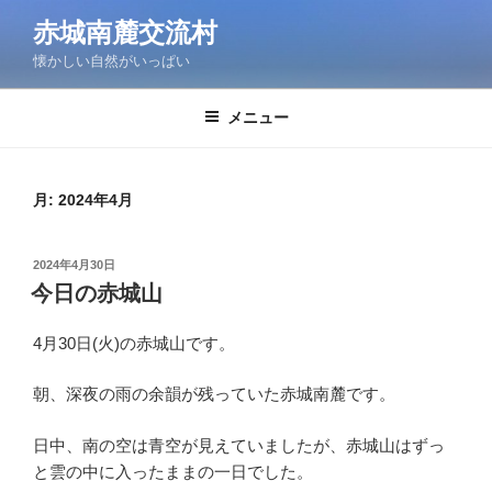
コ
赤城南麓交流村
ン
懐かしい自然がいっぱい
テ
ン
ツ
メニュー
へ
ス
キ
月:
2024年4月
ッ
プ
投
2024年4月30日
稿
今日の赤城山
日:
4月30日(火)の赤城山です。
朝、深夜の雨の余韻が残っていた赤城南麓です。
日中、南の空は青空が見えていましたが、赤城山はずっ
と雲の中に入ったままの一日でした。