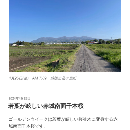
4月26日(金) AM 7:09 前橋市苗ケ島町
投
2024年4月25日
稿
若葉が眩しい赤城南面千本桜
日:
ゴールデンウイークは若葉が眩しい桜並木に変身する赤
城南面千本桜です。