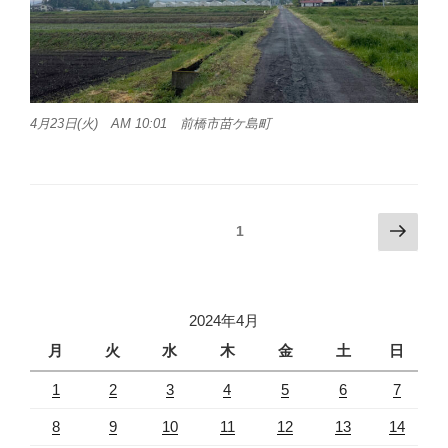
4月23日(火) AM 10:01 前橋市苗ケ島町
投
次
固定ページ
1
の
稿
ペ
ナ
ー
ビ
ジ
2024年4月
ゲ
月
火
水
木
金
土
日
ー
1
2
3
4
5
6
7
シ
ョ
8
9
10
11
12
13
14