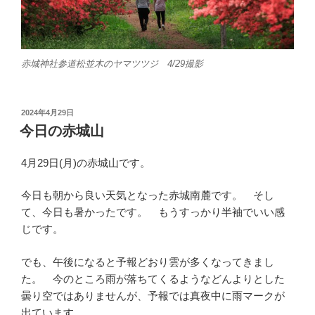
赤城神社参道松並木のヤマツツジ 4/29撮影
投
2024年4月29日
稿
今日の赤城山
日:
4月29日(月)の赤城山です。
今日も朝から良い天気となった赤城南麓です。 そし
て、今日も暑かったです。 もうすっかり半袖でいい感
じです。
でも、午後になると予報どおり雲が多くなってきまし
た。 今のところ雨が落ちてくるようなどんよりとした
曇り空ではありませんが、予報では真夜中に雨マークが
出ています。