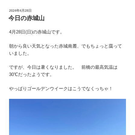
投
2024年4月28日
稿
今日の赤城山
日:
4月28日(日)の赤城山です。
朝から良い天気となった赤城南麓、でもちょっと靄って
いました。
ですが、今日は暑くなりました。 前橋の最高気温は
30℃だったようです。
やっぱりゴールデンウイークはこうでなくっちゃ！