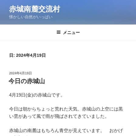
コ
赤城南麓交流村
ン
懐かしい自然がいっぱい
テ
ン
ツ
メニュー
へ
ス
キ
日:
2024年4月19日
ッ
プ
投
2024年4月19日
稿
今日の赤城山
日:
4月19日(金)の赤城山です。
今日は朝からちょっと荒れた天気、赤城山の上空には黒
い雲があって風で雨が飛ばされてきていました。
赤城山の南麓はもちろん青空が見えています。 おかげ