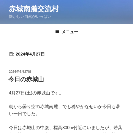
コ
赤城南麓交流村
ン
懐かしい自然がいっぱい
テ
ン
ツ
メニュー
へ
ス
キ
日:
2024年4月27日
ッ
プ
投
2024年4月27日
稿
今日の赤城山
日:
4月27日(土)の赤城山です。
朝から曇り空の赤城南麓、でも穏やかなせいか今日も暑
い一日でした。
今日は赤城山の中腹、標高800m付近にいましたが、若葉