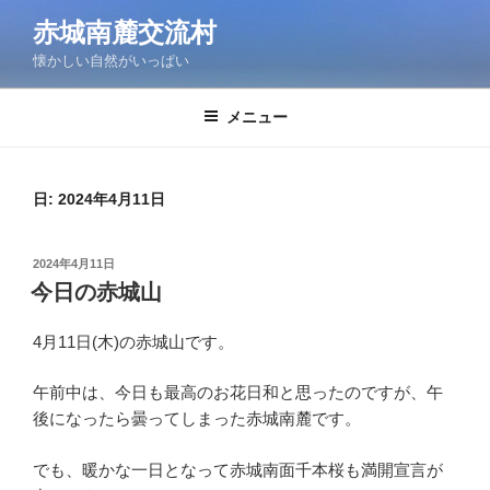
コ
赤城南麓交流村
ン
懐かしい自然がいっぱい
テ
ン
ツ
メニュー
へ
ス
キ
日:
2024年4月11日
ッ
プ
投
2024年4月11日
稿
今日の赤城山
日:
4月11日(木)の赤城山です。
午前中は、今日も最高のお花日和と思ったのですが、午
後になったら曇ってしまった赤城南麓です。
でも、暖かな一日となって赤城南面千本桜も満開宣言が