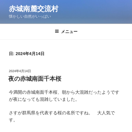
コ
赤城南麓交流村
ン
懐かしい自然がいっぱい
テ
ン
ツ
メニュー
へ
ス
キ
日:
2024年4月14日
ッ
プ
投
2024年4月14日
稿
夜の赤城南面千本桜
日:
今満開の赤城南面千本桜、朝から大混雑だったようです
が夜になっても混雑していました。
さすが群馬県を代表する桜の名所ですね。 大人気で
す。