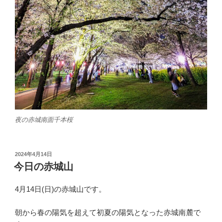
夜の赤城南面千本桜
投
2024年4月14日
稿
今日の赤城山
日:
4月14日(日)の赤城山です。
朝から春の陽気を超えて初夏の陽気となった赤城南麓で