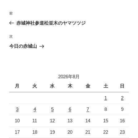
投
前
前
稿
の
赤城神社参道松並木のヤマツツジ
ナ
投
ビ
稿
次
次
ゲ
の
今日の赤城山
投
ー
稿
シ
ョ
2026年8月
ン
月
火
水
木
金
土
日
1
2
3
4
5
6
7
8
9
10
11
12
13
14
15
16
17
18
19
20
21
22
23