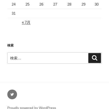
24
25
26
27
28
29
30
31
« 7月
検索
検
検
索
索:
Twitter
Proudly powered by WordPress