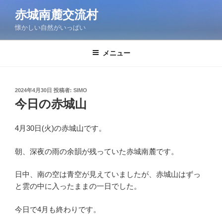
コ
赤城南麓交流村
ン
懐かしい自然がいっぱい
テ
ン
ツ
メニュー
へ
ス
キ
投
2024年4月30日
投稿者:
SIMO
稿
ッ
今日の赤城山
日:
プ
4月30日(火)の赤城山です。
朝、深夜の雨の余韻が残っていた赤城南麓です。
日中、南の空は青空が見えていましたが、赤城山はずっ
と雲の中に入ったままの一日でした。
今日で4月も終わりです。