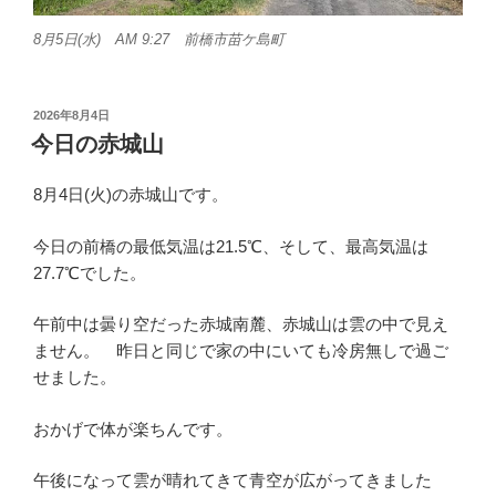
8月5日(水) AM 9:27 前橋市苗ケ島町
投
2026年8月4日
稿
今日の赤城山
日:
8月4日(火)の赤城山です。
今日の前橋の最低気温は21.5℃、そして、最高気温は
27.7℃でした。
午前中は曇り空だった赤城南麓、赤城山は雲の中で見え
ません。 昨日と同じで家の中にいても冷房無しで過ご
せました。
おかげで体が楽ちんです。
午後になって雲が晴れてきて青空が広がってきました