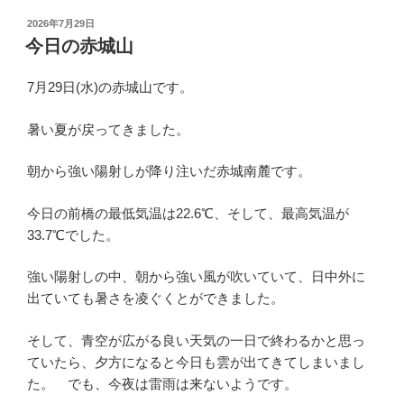
投
2026年7月29日
稿
今日の赤城山
日:
7月29日(水)の赤城山です。
暑い夏が戻ってきました。
朝から強い陽射しが降り注いだ赤城南麓です。
今日の前橋の最低気温は22.6℃、そして、最高気温が
33.7℃でした。
強い陽射しの中、朝から強い風が吹いていて、日中外に
出ていても暑さを凌ぐくとができました。
そして、青空が広がる良い天気の一日で終わるかと思っ
ていたら、夕方になると今日も雲が出てきてしまいまし
た。 でも、今夜は雷雨は来ないようです。