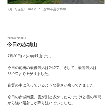
7月31日(金) AM 9:57 前橋市苗ケ島町
投
2026年7月30日
稿
今日の赤城山
日:
7月30日(木)の赤城山です。
今日の前橋の最低気温は24.2℃、そして、最高気温は
36.0℃まで上がりました。
音質の中に入っているような暑さが戻ってきました。
今日の赤城南麓、雲が割と多かったんですけど雲の隙間
から強い陽射しが降り注いでいました。