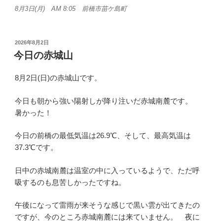
8月3日(月) AM 8:05 前橋市苗ケ島町
投
2026年8月2日
稿
今日の赤城山
日:
8月2日(日)の赤城山です。
今日も朝から強い陽射しが降り注いだ赤城南麓です。
暑かった！
今日の前橋の最低気温は26.9℃、そして、最高気温は
37.3℃です。
日中の赤城南麓は温室の中に入っているようで、ただ呼
吸するのも息苦しかったですね。
午後になって雷雨が来そうな感じで黒い雲が出てきたの
ですが、今のところ赤城南麓には来ていません。 夜に