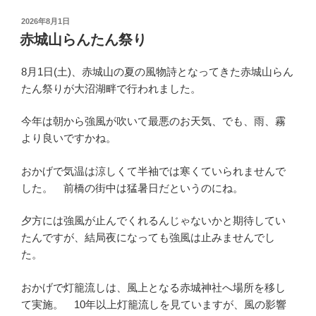
投
2026年8月1日
稿
赤城山らんたん祭り
日:
8月1日(土)、赤城山の夏の風物詩となってきた赤城山らん
たん祭りが大沼湖畔で行われました。
今年は朝から強風が吹いて最悪のお天気、でも、雨、霧
より良いですかね。
おかげで気温は涼しくて半袖では寒くていられませんで
した。 前橋の街中は猛暑日だというのにね。
夕方には強風が止んでくれるんじゃないかと期待してい
たんですが、結局夜になっても強風は止みませんでし
た。
おかげで灯籠流しは、風上となる赤城神社へ場所を移し
て実施。 10年以上灯籠流しを見ていますが、風の影響