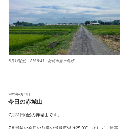
8月1日(土) AM 8:43 前橋市苗ケ島町
投
2026年7月31日
稿
今日の赤城山
日:
7月31日(金)の赤城山です。
7月最後の今日の前橋の最低気温は25.9℃、そして、最高