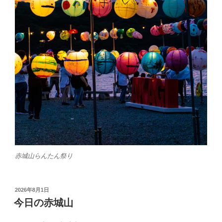
赤城山らんたん祭り
投
2026年8月1日
稿
今日の赤城山
日: