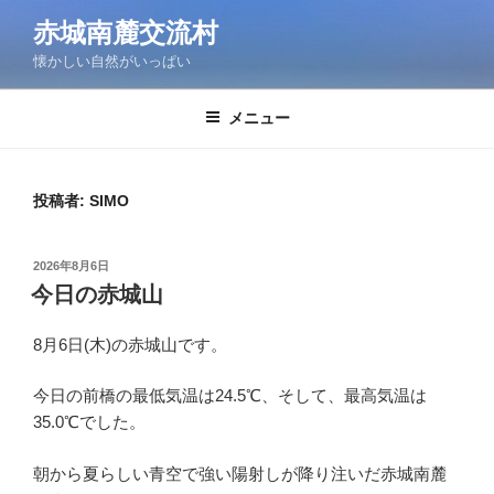
コ
赤城南麓交流村
ン
懐かしい自然がいっぱい
テ
ン
ツ
メニュー
へ
ス
キ
投稿者:
SIMO
ッ
プ
投
2026年8月6日
稿
今日の赤城山
日:
8月6日(木)の赤城山です。
今日の前橋の最低気温は24.5℃、そして、最高気温は
35.0℃でした。
朝から夏らしい青空で強い陽射しが降り注いだ赤城南麓