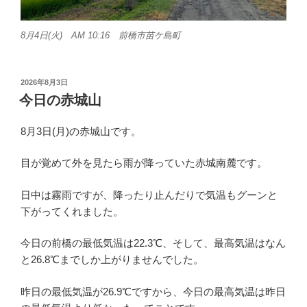
8月4日(火) AM 10:16 前橋市苗ケ島町
投
2026年8月3日
稿
今日の赤城山
日:
8月3日(月)の赤城山です。
目が覚めて外を見たら雨が降っていた赤城南麓です。
日中は霧雨ですが、降ったり止んだりで気温もグーンと
下がってくれました。
今日の前橋の最低気温は22.3℃、そして、最高気温はなん
と26.8℃までしか上がりませんでした。
昨日の最低気温が26.9℃ですから、今日の最高気温は昨日