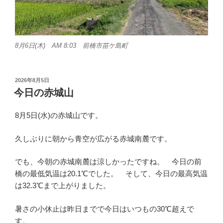
8月6日(木) AM 8:03 前橋市苗ケ島町
投
2026年8月5日
稿
今日の赤城山
日:
8月5日(水)の赤城山です。
久しぶりに朝から青空が広がる赤城南麓です。
でも、今朝の赤城南麓は涼しかったですね。 今日の前
橋の最低気温は20.1℃でした。 そして、今日の最高気温
は32.3℃まで上がりました。
暑さの小休止は昨日までで今日はいつもの30℃超えで
す。