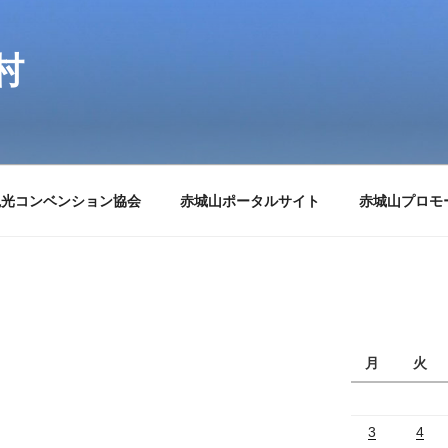
村
観光コンベンション協会
赤城山ポータルサイト
赤城山プロモ
月
火
3
4