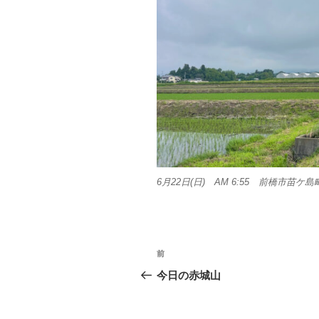
6月22日(日) AM 6:55 前橋市苗ケ島
投
前
前
稿
の
今日の赤城山
投
ナ
稿