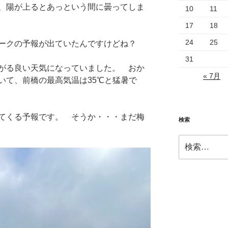
、陽が上るとあっという間に曇ってしま
10
11
17
18
24
25
ークの予報が出ていたんですけどね？
31
がる良い天気になっていました。 おか
« 7月
いて、前橋の最高気温は35℃と猛暑で
てくる予報です。 そうか・・・まだ梅
検索
検
索: