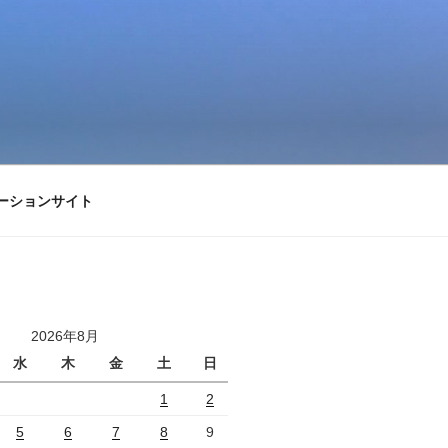
ーションサイト
2026年8月
水
木
金
土
日
1
2
5
6
7
8
9