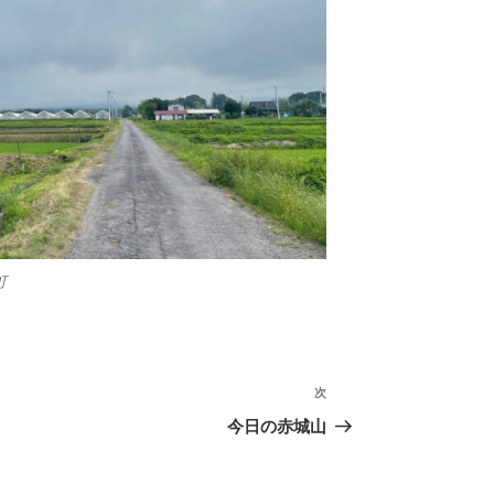
町
次
次
の
今日の赤城山
投
稿