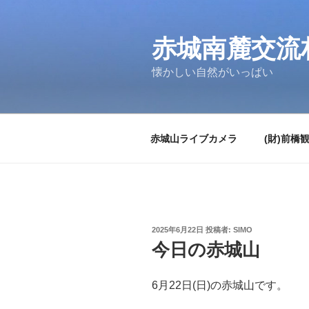
コ
ン
テ
赤城南麓交流
ン
懐かしい自然がいっぱい
ツ
へ
ス
キ
赤城山ライブカメラ
(財)前橋
ッ
プ
投
2025年6月22日
投稿者:
SIMO
稿
今日の赤城山
日:
6月22日(日)の赤城山です。