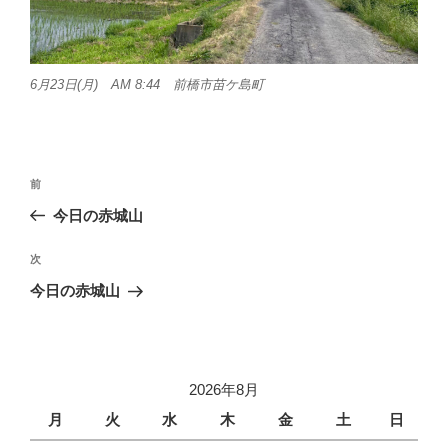
6月23日(月) AM 8:44 前橋市苗ケ島町
投
前
前
稿
の
今日の赤城山
ナ
投
ビ
稿
次
次
ゲ
の
今日の赤城山
投
ー
稿
シ
ョ
2026年8月
ン
月
火
水
木
金
土
日