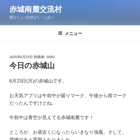
コ
赤城南麓交流村
ン
懐かしい自然がいっぱい
テ
ン
ツ
メニュー
へ
ス
キ
投
2025年6月23日
投稿者:
SIMO
稿
ッ
今日の赤城山
日:
プ
6月23日(月)の赤城山です。
お天気アプリは午前中が曇りマーク、午後から雨マーク
だったんですけどね。
午前中は青空が見えてる赤城南麓です！
ところが、お昼近くになったらいきなり強風、そして、
雷鳴のあと雷雨となりました。