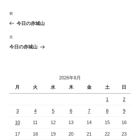
投
前
前
稿
の
今日の赤城山
ナ
投
ビ
稿
次
次
ゲ
の
今日の赤城山
投
ー
稿
シ
ョ
2026年8月
ン
月
火
水
木
金
土
日
1
2
3
4
5
6
7
8
9
10
11
12
13
14
15
16
17
18
19
20
21
22
23