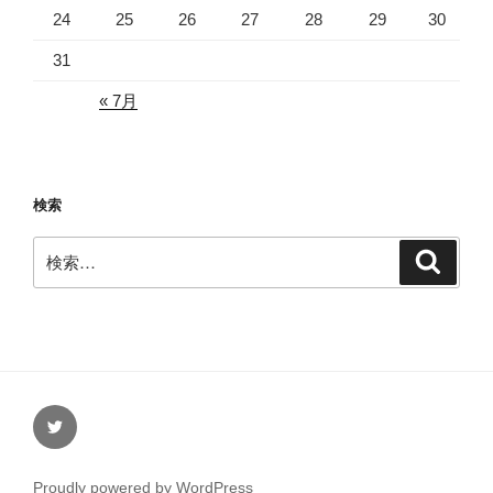
24
25
26
27
28
29
30
31
« 7月
検索
検
検
索
索:
Twitter
Proudly powered by WordPress