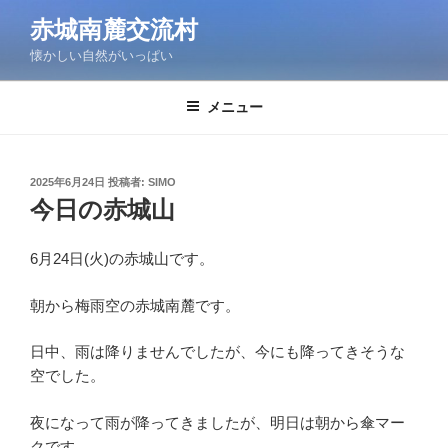
コ
赤城南麓交流村
ン
懐かしい自然がいっぱい
テ
ン
ツ
メニュー
へ
ス
キ
投
2025年6月24日
投稿者:
SIMO
稿
ッ
今日の赤城山
日:
プ
6月24日(火)の赤城山です。
朝から梅雨空の赤城南麓です。
日中、雨は降りませんでしたが、今にも降ってきそうな
空でした。
夜になって雨が降ってきましたが、明日は朝から傘マー
クです。