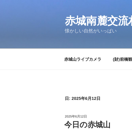
コ
ン
テ
赤城南麓交流
ン
懐かしい自然がいっぱい
ツ
へ
ス
キ
赤城山ライブカメラ
(財)前橋
ッ
プ
日:
2025年6月12日
投
2025年6月12日
稿
今日の赤城山
日: