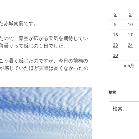
2
3
た赤城南麓です。
9
10
16
17
たので、青空が広がる天気を期待してい
23
24
薄曇りって感じの１日でした。
30
こう暑く感じたのですが、今日の前橋の
« 5月
分が感じていたほど実際は高くなかったの
検索
検
索: