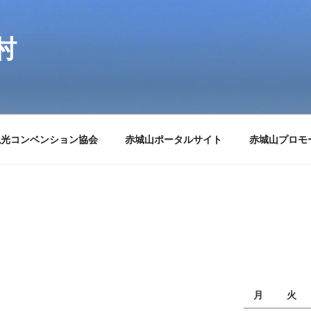
村
観光コンベンション協会
赤城山ポータルサイト
赤城山プロモ
月
火