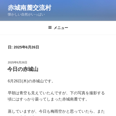
コ
赤城南麓交流村
ン
懐かしい自然がいっぱい
テ
ン
ツ
メニュー
へ
ス
キ
日:
2025年6月26日
ッ
プ
投
2025年6月26日
稿
今日の赤城山
日:
6月26日(木)の赤城山です。
早朝は青空も見えていたんですが、下の写真を撮影する
頃にはすっかり曇ってしまった赤城南麓です。
蒸していますが、今日も梅雨空かと思っていたら、また