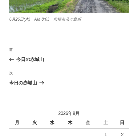
6月26日(木) AM 8:03 前橋市苗ケ島町
投
前
前
稿
の
今日の赤城山
ナ
投
ビ
稿
次
次
ゲ
の
今日の赤城山
投
ー
稿
シ
ョ
2026年8月
ン
月
火
水
木
金
土
日
1
2