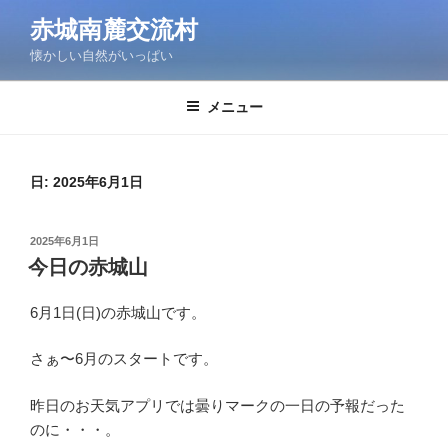
コ
赤城南麓交流村
ン
懐かしい自然がいっぱい
テ
ン
ツ
メニュー
へ
ス
キ
日:
2025年6月1日
ッ
プ
投
2025年6月1日
稿
今日の赤城山
日:
6月1日(日)の赤城山です。
さぁ〜6月のスタートです。
昨日のお天気アプリでは曇りマークの一日の予報だった
のに・・・。