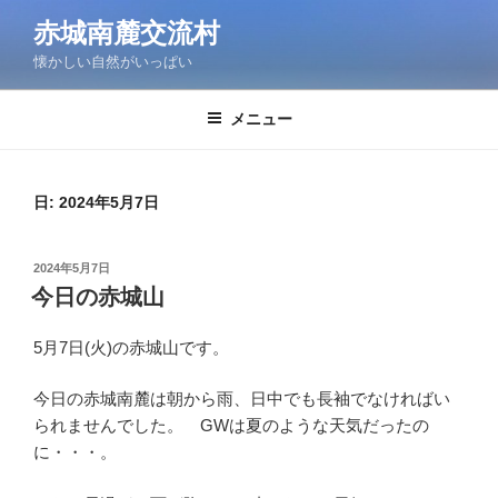
コ
赤城南麓交流村
ン
懐かしい自然がいっぱい
テ
ン
ツ
メニュー
へ
ス
キ
日:
2024年5月7日
ッ
プ
投
2024年5月7日
稿
今日の赤城山
日:
5月7日(火)の赤城山です。
今日の赤城南麓は朝から雨、日中でも長袖でなければい
られませんでした。 GWは夏のような天気だったの
に・・・。