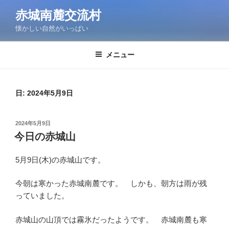
コ
赤城南麓交流村
ン
懐かしい自然がいっぱい
テ
ン
ツ
メニュー
へ
ス
キ
日:
2024年5月9日
ッ
プ
投
2024年5月9日
稿
今日の赤城山
日:
5月9日(木)の赤城山です。
今朝は寒かった赤城南麓です。 しかも、朝方は雨が残
っていました。
赤城山の山頂では霧氷だったようです。 赤城南麓も寒