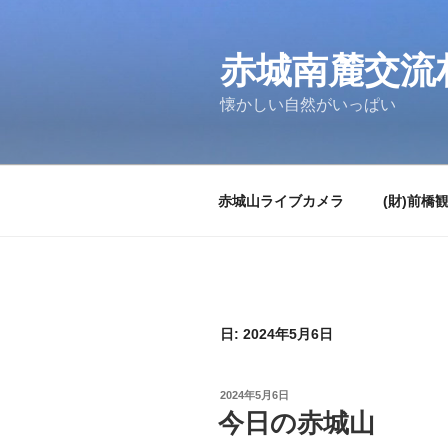
コ
ン
テ
赤城南麓交流
ン
懐かしい自然がいっぱい
ツ
へ
ス
キ
赤城山ライブカメラ
(財)前橋
ッ
プ
日:
2024年5月6日
投
2024年5月6日
稿
今日の赤城山
日: