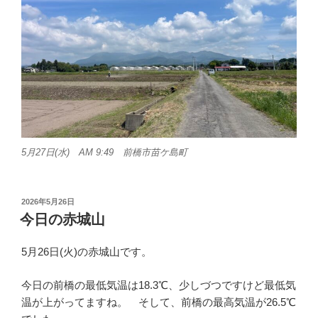
5月27日(水) AM 9:49 前橋市苗ケ島町
投
2026年5月26日
稿
今日の赤城山
日:
5月26日(火)の赤城山です。
今日の前橋の最低気温は18.3℃、少しづつですけど最低気
温が上がってますね。 そして、前橋の最高気温が26.5℃