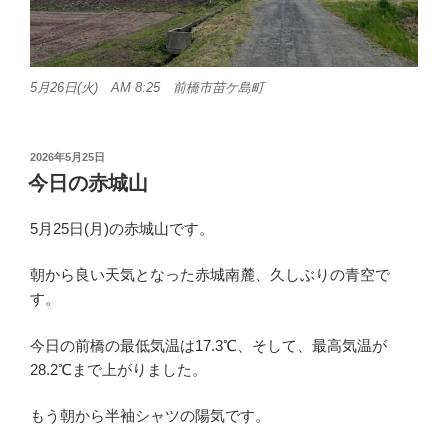
5月26日(火) AM 8:25 前橋市苗ケ島町
投
2026年5月25日
稿
今日の赤城山
日:
5月25日(月)の赤城山です。
朝から良い天気となった赤城南麓、久しぶりの青空で
す。
今日の前橋の最低気温は17.3℃、そして、最高気温が
28.2℃まで上がりました。
もう朝から半袖シャツの陽気です。