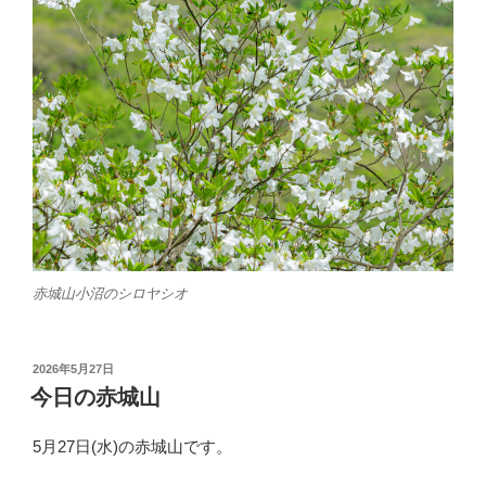
赤城山小沼のシロヤシオ
投
2026年5月27日
稿
今日の赤城山
日:
5月27日(水)の赤城山です。