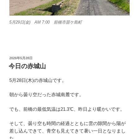
5月29日(金) AM 7:00 前橋市苗ケ島町
投
2026年5月28日
稿
今日の赤城山
日:
5月28日(木)の赤城山です。
朝から曇り空だった赤城南麓です。
でも、前橋の最低気温は21.3℃、昨日より暖かいです。
そして、曇り空も時間の経過とともに雲の隙間から陽が
差し込んできて、青空も見えてきて暑い一日となりまし
た。