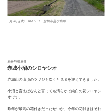
5月28日(木) AM 6:31 前橋市苗ケ島町
投
2026年5月28日
稿
赤城小沼のシロヤシオ
日:
赤城山の山頂のツツジも次々と見頃を迎えてきました。
小沼と言えばなんと言っても清らかで純白の花シロヤシ
オです。
昨年が最高の花付きだったせいか、今年の花付きはそれ