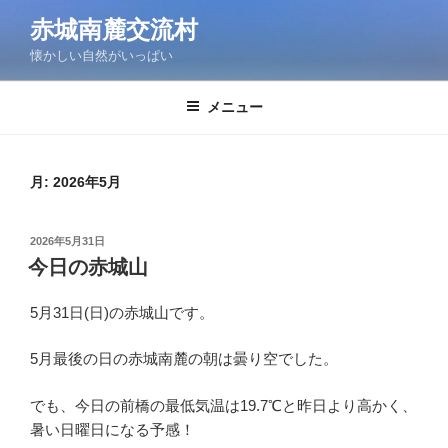
コ
赤城南麓交流村
ン
懐かしい自然がいっぱい
テ
ン
ツ
メニュー
へ
ス
キ
月:
2026年5月
ッ
プ
投
2026年5月31日
稿
今日の赤城山
日:
5月31日(日)の赤城山です。
5月最後の日の赤城南麓の朝は曇り空でした。
でも、今日の前橋の最低気温は19.7℃と昨日より高かく、
暑い日曜日になる予感！