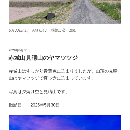
5月30日(土) AM 8:43 前橋市苗ケ島町
投
2026年5月30日
稿
赤城山見晴山のヤマツツジ
日:
赤城山はすっかり青葉色に染まりましたが、山頂の見晴
山はヤマツツジで真っ赤に染まっています。
写真は夕焼け空と見晴山です。
撮影日 2026年5月30日