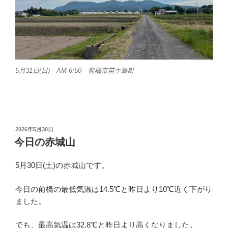
5月31日(日) AM 6:50 前橋市苗ケ島町
投
2026年5月30日
稿
今日の赤城山
日:
5月30日(土)の赤城山です。
今日の前橋の最低気温は14.5℃と昨日より10℃近く下がり
ました。
でも、最高気温は32.8℃と昨日より高くなりました。