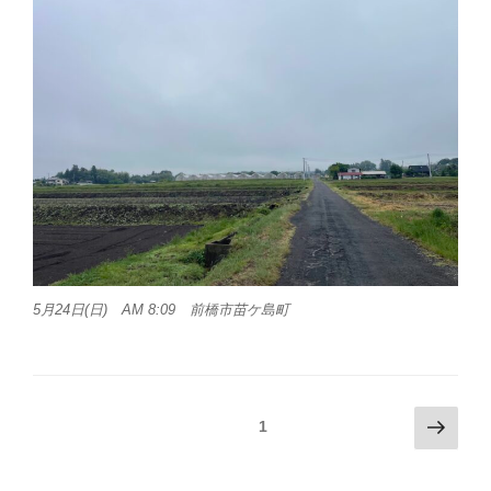
5月24日(日) AM 8:09 前橋市苗ケ島町
投
次
固定ページ
1
の
稿
ペ
ナ