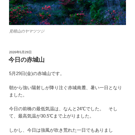
見晴山のヤマツツジ
投
2026年5月29日
稿
今日の赤城山
日:
5月29日(金)の赤城山です。
朝から強い陽射しが降り注ぐ赤城南麓、暑い一日となり
ました。
今日の前橋の最低気温は、なんと24℃でした。 そし
て、最高気温が30.5℃まで上がりました。
しかし、今日は強風が吹き荒れた一日でもありまし