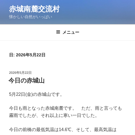
コ
赤城南麓交流村
ン
懐かしい自然がいっぱい
テ
ン
ツ
メニュー
へ
ス
キ
日:
2026年5月22日
ッ
プ
投
2026年5月22日
稿
今日の赤城山
日:
5月22日(金)の赤城山です。
今日も雨となった赤城南麓です。 ただ、雨と言っても
霧雨でしたが、それ以上に寒い一日でした。
今日の前橋の最低気温は14.6℃、そして、最高気温は