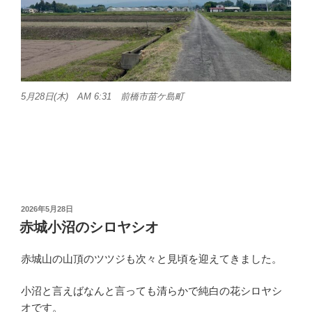
5月28日(木) AM 6:31 前橋市苗ケ島町
投
2026年5月28日
稿
赤城小沼のシロヤシオ
日:
赤城山の山頂のツツジも次々と見頃を迎えてきました。
小沼と言えばなんと言っても清らかで純白の花シロヤシ
オです。