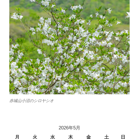
赤城山小沼のシロヤシオ
2026年5月
月
火
水
木
金
土
日