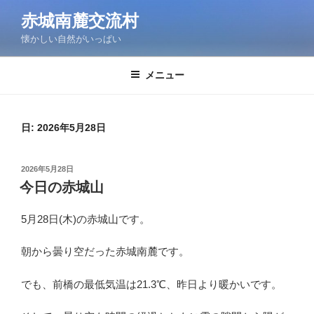
コ
赤城南麓交流村
ン
懐かしい自然がいっぱい
テ
ン
ツ
メニュー
へ
ス
キ
日:
2026年5月28日
ッ
プ
投
2026年5月28日
稿
今日の赤城山
日:
5月28日(木)の赤城山です。
朝から曇り空だった赤城南麓です。
でも、前橋の最低気温は21.3℃、昨日より暖かいです。