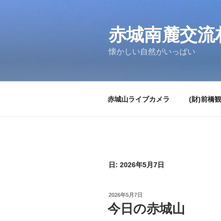
コ
ン
テ
赤城南麓交流
ン
懐かしい自然がいっぱい
ツ
へ
ス
キ
赤城山ライブカメラ
(財)前橋
ッ
プ
日:
2026年5月7日
投
2026年5月7日
稿
今日の赤城山
日: