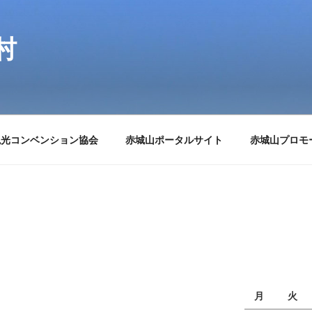
村
観光コンベンション協会
赤城山ポータルサイト
赤城山プロモ
月
火