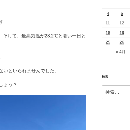
4
5
す。
11
12
18
19
、そして、最高気温が28.2℃と暑い一日と
25
26
« 4月
。
ないといられませんでした。
検索
しょう？
検
索: