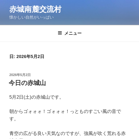
コ
赤城南麓交流村
ン
懐かしい自然がいっぱい
テ
ン
ツ
メニュー
へ
ス
キ
日:
2026年5月2日
ッ
プ
投
2026年5月2日
稿
今日の赤城山
日:
5月2日(土)の赤城山です。
朝からゴォォォ！ゴォォォ！っとものすごい風の音で
す。
青空の広がる良い天気なのですが、強風が吹く荒れる赤