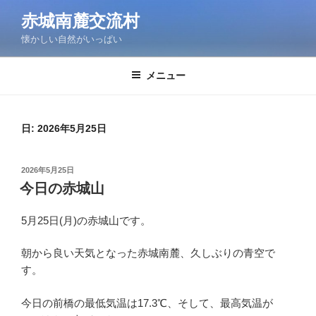
コ
赤城南麓交流村
ン
懐かしい自然がいっぱい
テ
ン
ツ
メニュー
へ
ス
キ
日:
2026年5月25日
ッ
プ
投
2026年5月25日
稿
今日の赤城山
日:
5月25日(月)の赤城山です。
朝から良い天気となった赤城南麓、久しぶりの青空で
す。
今日の前橋の最低気温は17.3℃、そして、最高気温が