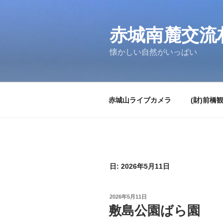
コ
ン
テ
赤城南麓交流
ン
懐かしい自然がいっぱい
ツ
へ
ス
キ
赤城山ライブカメラ
(財)前橋
ッ
プ
日:
2026年5月11日
投
2026年5月11日
稿
敷島公園ばら園
日: