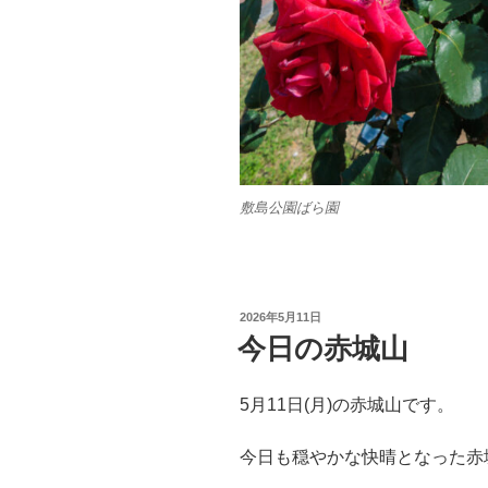
敷島公園ばら園
投
2026年5月11日
稿
今日の赤城山
日:
5月11日(月)の赤城山です。
今日も穏やかな快晴となった赤