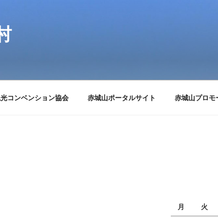
村
観光コンベンション協会
赤城山ポータルサイト
赤城山プロモ
月
火