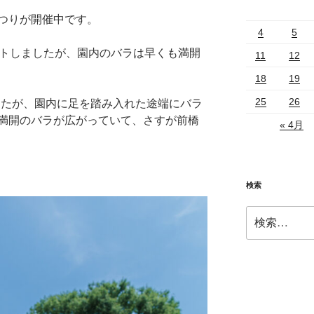
つりが開催中です。
4
5
ートしましたが、園内のバラは早くも満開
11
12
18
19
25
26
ましたが、園内に足を踏み入れた途端にバラ
満開のバラが広がっていて、さすが前橋
« 4月
検索
検
索: