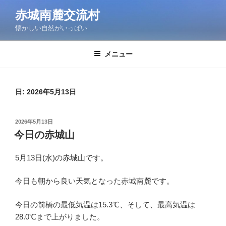
コ
赤城南麓交流村
ン
懐かしい自然がいっぱい
テ
ン
ツ
メニュー
へ
ス
キ
日:
2026年5月13日
ッ
プ
投
2026年5月13日
稿
今日の赤城山
日:
5月13日(水)の赤城山です。
今日も朝から良い天気となった赤城南麓です。
今日の前橋の最低気温は15.3℃、そして、最高気温は
28.0℃まで上がりました。