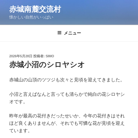
コ
赤城南麓交流村
ン
懐かしい自然がいっぱい
テ
ン
ツ
メニュー
へ
ス
キ
投
2026年5月28日
投稿者:
SIMO
稿
ッ
赤城小沼のシロヤシオ
日:
プ
赤城山の山頂のツツジも次々と見頃を迎えてきました。
小沼と言えばなんと言っても清らかで純白の花シロヤシ
オです。
昨年が最高の花付きだったせいか、今年の花付きはそれ
ほど良くありませんが、それでも可憐な花が見頃を迎え
ています。