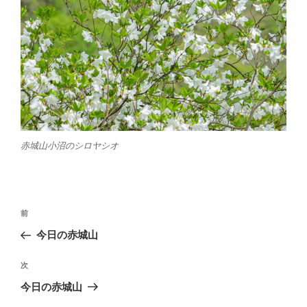
赤城山小沼のシロヤシオ
投
前
前
稿
の
今日の赤城山
ナ
投
ビ
稿
次
次
ゲ
の
今日の赤城山
投
ー