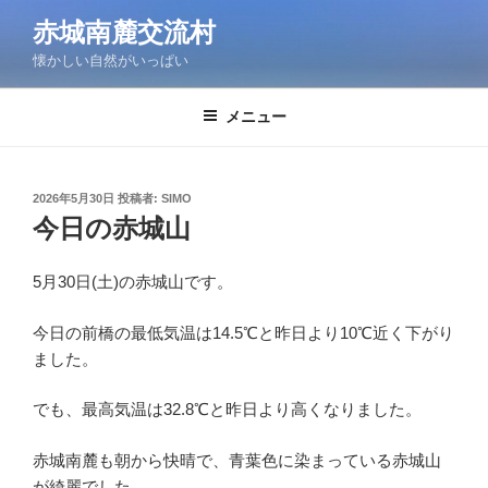
コ
赤城南麓交流村
ン
懐かしい自然がいっぱい
テ
ン
ツ
メニュー
へ
ス
キ
投
2026年5月30日
投稿者:
SIMO
稿
ッ
今日の赤城山
日:
プ
5月30日(土)の赤城山です。
今日の前橋の最低気温は14.5℃と昨日より10℃近く下がり
ました。
でも、最高気温は32.8℃と昨日より高くなりました。
赤城南麓も朝から快晴で、青葉色に染まっている赤城山
が綺麗でした。