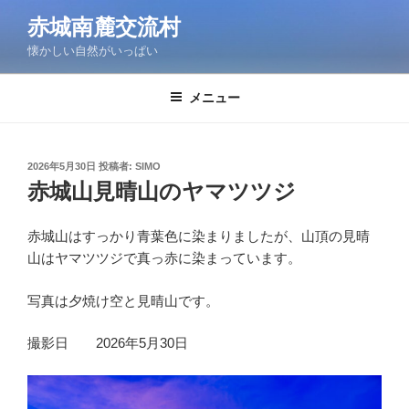
コ
赤城南麓交流村
ン
懐かしい自然がいっぱい
テ
ン
ツ
メニュー
へ
ス
キ
投
2026年5月30日
投稿者:
SIMO
稿
ッ
赤城山見晴山のヤマツツジ
日:
プ
赤城山はすっかり青葉色に染まりましたが、山頂の見晴
山はヤマツツジで真っ赤に染まっています。
写真は夕焼け空と見晴山です。
撮影日 2026年5月30日