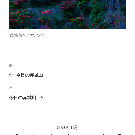
見晴山のヤマツツジ
投
前
前
稿
の
今日の赤城山
ナ
投
ビ
稿
次
次
ゲ
の
今日の赤城山
投
ー
稿
シ
ョ
2026年8月
ン