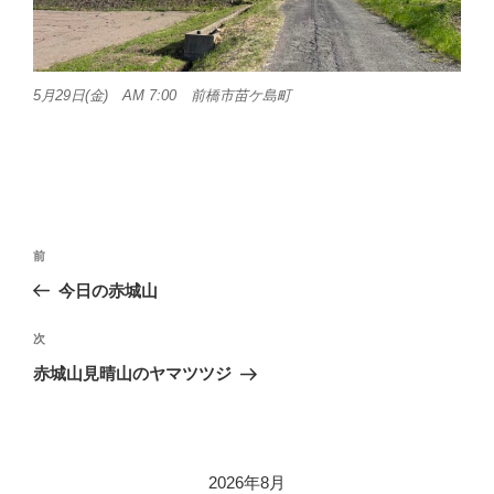
5月29日(金) AM 7:00 前橋市苗ケ島町
投
前
前
稿
の
今日の赤城山
ナ
投
ビ
稿
次
次
ゲ
の
赤城山見晴山のヤマツツジ
投
ー
稿
シ
ョ
2026年8月
ン