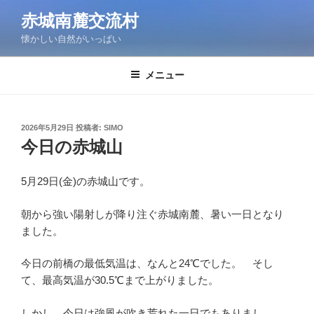
コ
赤城南麓交流村
ン
懐かしい自然がいっぱい
テ
ン
ツ
メニュー
へ
ス
キ
投
2026年5月29日
投稿者:
SIMO
稿
ッ
今日の赤城山
日:
プ
5月29日(金)の赤城山です。
朝から強い陽射しが降り注ぐ赤城南麓、暑い一日となり
ました。
今日の前橋の最低気温は、なんと24℃でした。 そし
て、最高気温が30.5℃まで上がりました。
しかし、今日は強風が吹き荒れた一日でもありまし