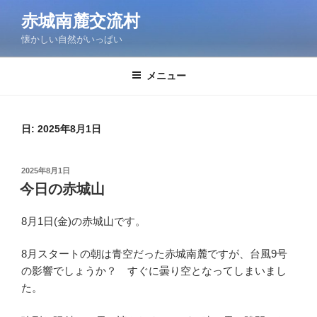
コ
赤城南麓交流村
ン
懐かしい自然がいっぱい
テ
ン
ツ
メニュー
へ
ス
キ
日:
2025年8月1日
ッ
プ
投
2025年8月1日
稿
今日の赤城山
日:
8月1日(金)の赤城山です。
8月スタートの朝は青空だった赤城南麓ですが、台風9号
の影響でしょうか？ すぐに曇り空となってしまいまし
た。