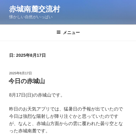
コ
赤城南麓交流村
ン
懐かしい自然がいっぱい
テ
ン
ツ
メニュー
へ
ス
キ
日:
2025年8月17日
ッ
プ
投
2025年8月17日
稿
今日の赤城山
日:
8月17日(日)の赤城山です。
昨日のお天気アプリでは、猛暑日の予報が出ていたので
今日は強烈な陽射しが降り注ぐかと思っていたのです
が、なんと、赤城山方面からの雲に覆われた曇り空とな
った赤城南麓です。