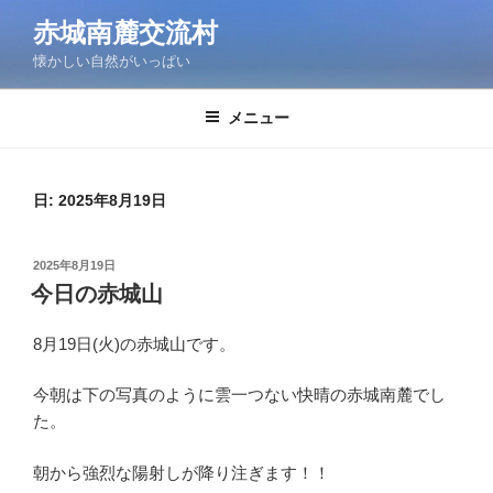
コ
赤城南麓交流村
ン
懐かしい自然がいっぱい
テ
ン
ツ
メニュー
へ
ス
キ
日:
2025年8月19日
ッ
プ
投
2025年8月19日
稿
今日の赤城山
日:
8月19日(火)の赤城山です。
今朝は下の写真のように雲一つない快晴の赤城南麓でし
た。
朝から強烈な陽射しが降り注ぎます！！