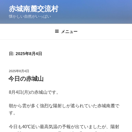
コ
赤城南麓交流村
ン
懐かしい自然がいっぱい
テ
ン
ツ
メニュー
へ
ス
キ
日:
2025年8月4日
ッ
プ
投
2025年8月4日
稿
今日の赤城山
日:
8月4日(月)の赤城山です。
朝から雲が多く強烈な陽射しが遮られていた赤城南麓で
す。
今日も40℃近い最高気温の予報が出ていましたが、陽射