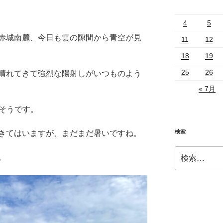
4
5
赤城南麓、今日も雲の隙間から青空が見
11
12
18
19
25
26
晴れてきて強烈な陽射しがいつものよう
« 7月
だそうです。
検索
きてはいますが、まだまだ暑いですね。
検
。
索: