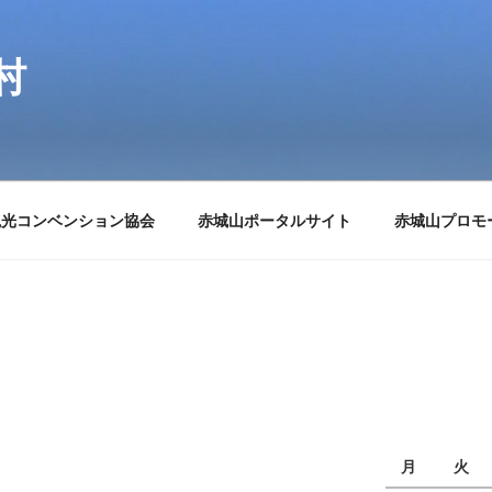
村
観光コンベンション協会
赤城山ポータルサイト
赤城山プロモ
月
火