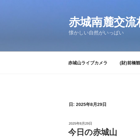
コ
ン
テ
赤城南麓交流
ン
懐かしい自然がいっぱい
ツ
へ
ス
キ
赤城山ライブカメラ
(財)前橋
ッ
プ
日:
2025年8月29日
投
2025年8月29日
稿
今日の赤城山
日: