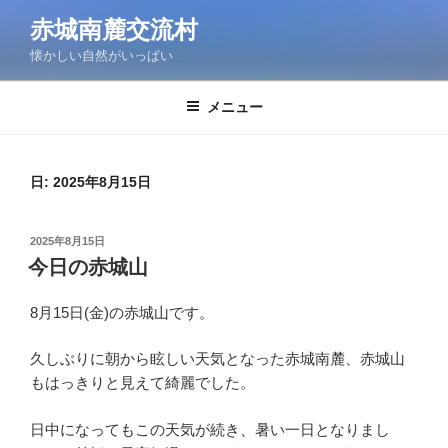
コ
赤城南麓交流村
ン
懐かしい自然がいっぱい
テ
ン
ツ
メニュー
へ
ス
キ
日:
2025年8月15日
ッ
プ
投
2025年8月15日
稿
今日の赤城山
日:
8月15日(金)の赤城山です。
久しぶりに朝から眩しい天気となった赤城南麓、赤城山
もはっきりと見えて綺麗でした。
日中になってもこの天気が続き、暑い一日となりまし