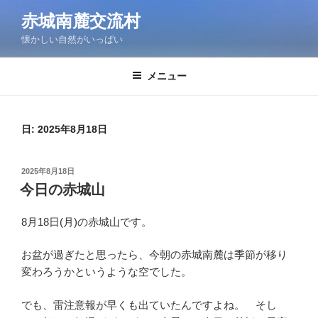
コ
赤城南麓交流村
ン
懐かしい自然がいっぱい
テ
ン
ツ
メニュー
へ
ス
キ
日:
2025年8月18日
ッ
プ
投
2025年8月18日
稿
今日の赤城山
日:
8月18日(月)の赤城山です。
お盆が過ぎたと思ったら、今朝の赤城南麓は季節が移り
変わろうかというような空でした。
でも、雷注意報が早くも出ていたんですよね。 そし