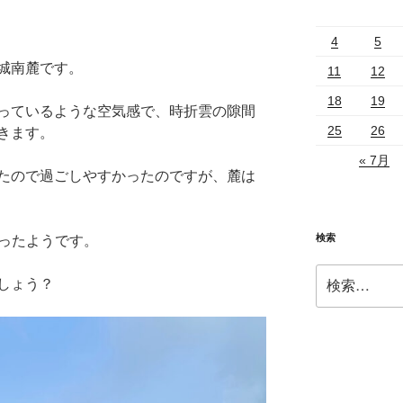
4
5
城南麓です。
11
12
18
19
っているような空気感で、時折雲の隙間
25
26
きます。
« 7月
たので過ごしやすかったのですが、麓は
検索
だったようです。
検
しょう？
索: