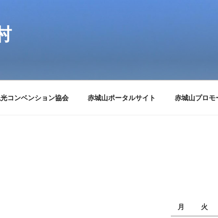
村
観光コンベンション協会
赤城山ポータルサイト
赤城山プロモ
月
火