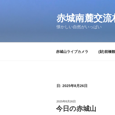
コ
ン
テ
赤城南麓交流
ン
懐かしい自然がいっぱい
ツ
へ
ス
キ
赤城山ライブカメラ
(財)前橋
ッ
プ
日:
2025年8月26日
投
2025年8月26日
稿
今日の赤城山
日: