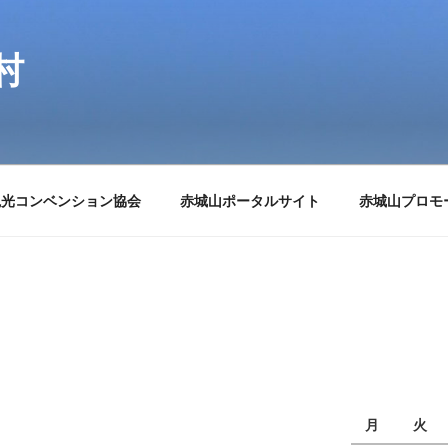
村
観光コンベンション協会
赤城山ポータルサイト
赤城山プロモ
月
火