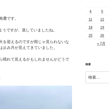
4
5
南麓です。
11
12
18
19
たようですが、蒸していましたね。
25
26
大を迎えるのですが雨じゃ見られないな
« 7月
は止み月が見えてきていました。
ら晴れて見えるかもしれませんがどうで
検索
検
。
索: