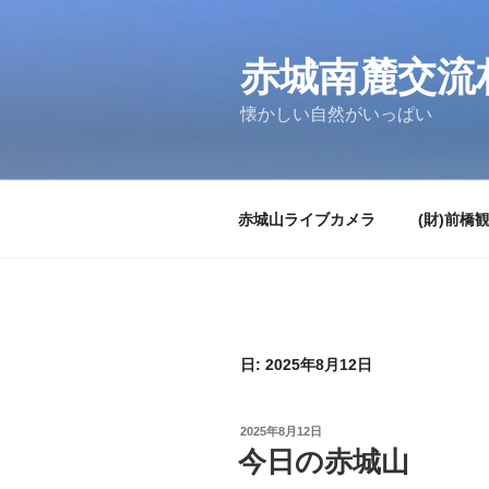
コ
ン
テ
赤城南麓交流
ン
懐かしい自然がいっぱい
ツ
へ
ス
キ
赤城山ライブカメラ
(財)前橋
ッ
プ
日:
2025年8月12日
投
2025年8月12日
稿
今日の赤城山
日: