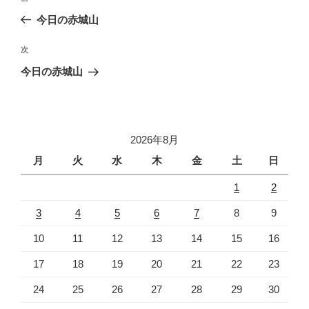
稿
の
今日の赤城山
ナ
投
ビ
稿
次
次
ゲ
の
今日の赤城山
投
ー
稿
シ
ョ
2026年8月
ン
月
火
水
木
金
土
日
1
2
3
4
5
6
7
8
9
10
11
12
13
14
15
16
17
18
19
20
21
22
23
24
25
26
27
28
29
30