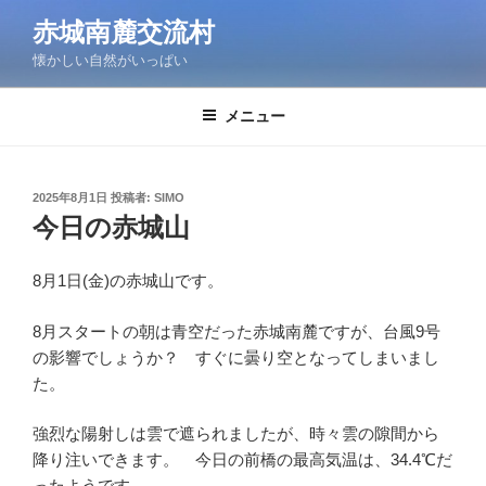
コ
赤城南麓交流村
ン
懐かしい自然がいっぱい
テ
ン
ツ
メニュー
へ
ス
キ
投
2025年8月1日
投稿者:
SIMO
稿
ッ
今日の赤城山
日:
プ
8月1日(金)の赤城山です。
8月スタートの朝は青空だった赤城南麓ですが、台風9号
の影響でしょうか？ すぐに曇り空となってしまいまし
た。
強烈な陽射しは雲で遮られましたが、時々雲の隙間から
降り注いできます。 今日の前橋の最高気温は、34.4℃だ
ったようです。