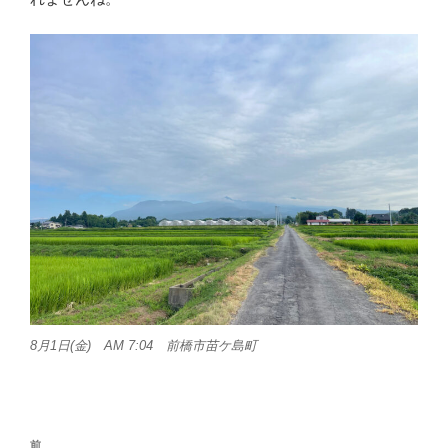
8月1日(金) AM 7:04 前橋市苗ケ島町
投
前
前