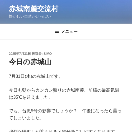
コ
赤城南麓交流村
ン
懐かしい自然がいっぱい
テ
ン
ツ
メニュー
へ
ス
キ
投
2025年7月31日
投稿者:
SIMO
稿
ッ
今日の赤城山
日:
プ
7月31日(木)の赤城山です。
今日も朝からカンカン照りの赤城南麓、前橋の最高気温
は35℃を超えました。
でも、台風9号の影響でしょうか？ 午後になったら曇っ
てしまいました。
強烈な陽射しが遮られると幾分過ごしやすくなります