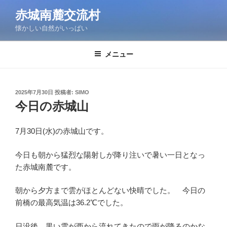
コ
赤城南麓交流村
ン
懐かしい自然がいっぱい
テ
ン
ツ
メニュー
へ
ス
キ
投
2025年7月30日
投稿者:
SIMO
稿
ッ
今日の赤城山
日:
プ
7月30日(水)の赤城山です。
今日も朝から猛烈な陽射しが降り注いで暑い一日となっ
た赤城南麓です。
朝から夕方まで雲がほとんどない快晴でした。 今日の
前橋の最高気温は36.2℃でした。
日没後、黒い雲が西から流れてきたので雨が降るのかな