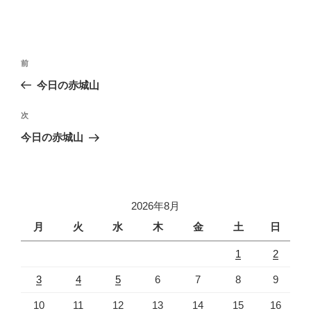
投
前
前
稿
の
今日の赤城山
ナ
投
ビ
稿
次
次
ゲ
の
今日の赤城山
投
ー
稿
シ
ョ
2026年8月
ン
月
火
水
木
金
土
日
1
2
3
4
5
6
7
8
9
10
11
12
13
14
15
16