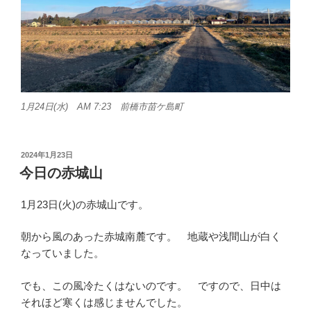
1月24日(水) AM 7:23 前橋市苗ケ島町
投
2024年1月23日
稿
今日の赤城山
日:
1月23日(火)の赤城山です。
朝から風のあった赤城南麓です。 地蔵や浅間山が白く
なっていました。
でも、この風冷たくはないのです。 ですので、日中は
それほど寒くは感じませんでした。