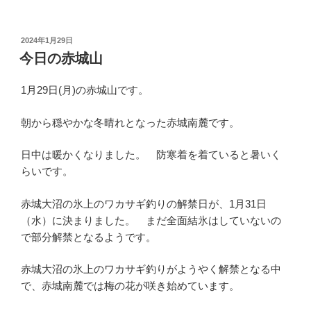
投
2024年1月29日
稿
今日の赤城山
日:
1月29日(月)の赤城山です。
朝から穏やかな冬晴れとなった赤城南麓です。
日中は暖かくなりました。 防寒着を着ていると暑いく
らいです。
赤城大沼の氷上のワカサギ釣りの解禁日が、1月31日
（水）に決まりました。 まだ全面結氷はしていないの
で部分解禁となるようです。
赤城大沼の氷上のワカサギ釣りがようやく解禁となる中
で、赤城南麓では梅の花が咲き始めています。