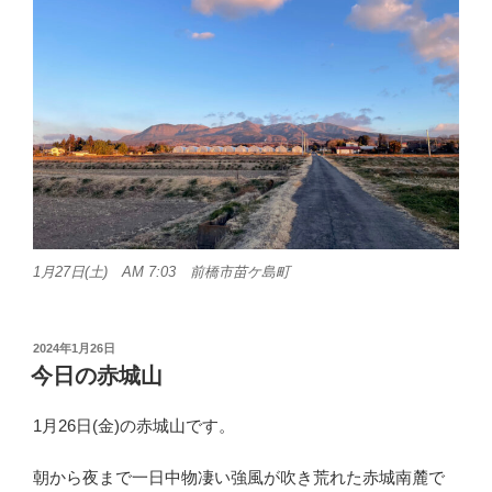
1月27日(土) AM 7:03 前橋市苗ケ島町
投
2024年1月26日
稿
今日の赤城山
日:
1月26日(金)の赤城山です。
朝から夜まで一日中物凄い強風が吹き荒れた赤城南麓で