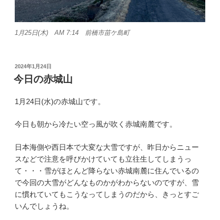
1月25日(木) AM 7:14 前橋市苗ケ島町
投
2024年1月24日
稿
今日の赤城山
日:
1月24日(水)の赤城山です。
今日も朝から冷たい空っ風が吹く赤城南麓です。
日本海側や西日本で大変な大雪ですが、昨日からニュー
スなどで注意を呼びかけていても立往生してしまうっ
て・・・雪がほとんど降らない赤城南麓に住んでいるの
で今回の大雪がどんなものかがわからないのですが、雪
に慣れていてもこうなってしまうのだから、きっとすご
いんでしょうね。