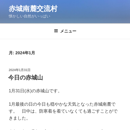
コ
赤城南麓交流村
ン
懐かしい自然がいっぱい
テ
ン
ツ
メニュー
へ
ス
キ
月:
2024年1月
ッ
プ
投
2024年1月31日
稿
今日の赤城山
日:
1月31日(水)の赤城山です。
1月最後の日の今日も穏やかな天気となった赤城南麓で
す。 日中は、防寒着を着ていなくても過ごすことがで
きました。