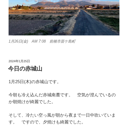
1月26日(金) AM 7:08 前橋市苗ケ島町
投
2024年1月25日
稿
今日の赤城山
日:
1月25日(木)の赤城山です。
今朝も冷え込んだ赤城南麓です。 空気が澄んでいるの
か朝焼けが綺麗でした。
そして、冷たい空っ風が朝から夜まで一日中吹いていま
す。 ですので、夕焼けも綺麗でした。