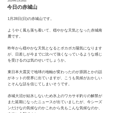
投
2024年1月28日
稿
今日の赤城山
日:
1月28日(日)の赤城山です。
ようやく風も落ち着いて、穏やかな天気となった赤城南
麓です。
昨年から穏やかな天気となるとポカポカ陽気になります
が、日差しが今までに比べて強くなっているような感じ
を受けるのは気のせいでしょうか。
東日本大震災で地球の地軸が変わったのが原因とかの話
がネットの世界に出ていますが、こうも気候がおかしい
とそんな話を信じてしまいそうです。
赤城大沼が結氷しないため氷上のワカサギ釣りの解禁が
また延期になったニュースが出ていましたが、今シーズ
ンだけなの気候なのかこれから先もこんな気候なのか、