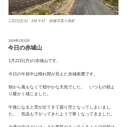
1月23日(火) AM 9:47 前橋市苗ケ島町
投
2024年1月22日
稿
今日の赤城山
日:
1月22日(月)の赤城山です。
今日の午前中は晴れ間が見えた赤城南麓です。
朝から風もなくて穏やかな天気でした。 いつもの朝よ
り暖かく感じました。
午後になると雲が出てきて曇り空となってしまいまし
た。 気温も下がってきたようで寒くなってきました。
今週の中ほどには、また寒気が入ってくるようで北部は