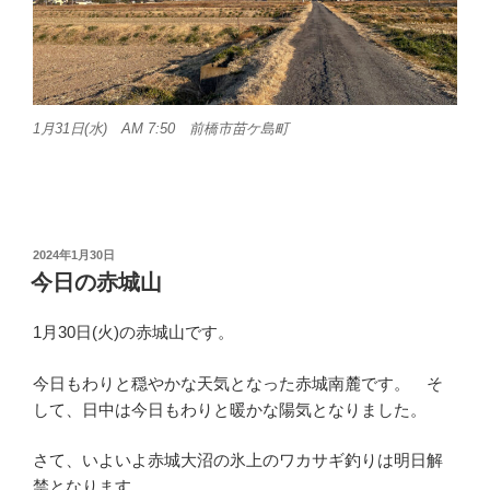
1月31日(水) AM 7:50 前橋市苗ケ島町
投
2024年1月30日
稿
今日の赤城山
日:
1月30日(火)の赤城山です。
今日もわりと穏やかな天気となった赤城南麓です。 そ
して、日中は今日もわりと暖かな陽気となりました。
さて、いよいよ赤城大沼の氷上のワカサギ釣りは明日解
禁となります。